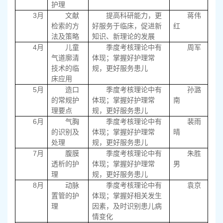
护理
3
月
文献
提高科研能力，更
蒋伟
检索的方
好服务于临床，促进新
红
法及策略
知识、新理论的发展
4
月
儿童
季度考核理论中有
周军
气道廓清
体现；掌握好护理常
技术的临
规，更好服务患儿
床应用
5
月
造口
季度考核理论中有
孙潞
的常规护
体现；掌握好护理常
南
理要点
规，更好服务患儿
6
月
气胸
季度考核理论中有
裴雨
的识别及
体现；掌握好护理常
晴
处理
规，更好服务患儿
7
月
腹膜
季度考核理论中有
朱胜
透析的护
体现；掌握好护理常
男
理
规，更好服务患儿
8
月
动脉
季度考核理论中有
袁京
置管的护
体现；掌握好相关发生
理
因素，及时识别患儿病
情变化