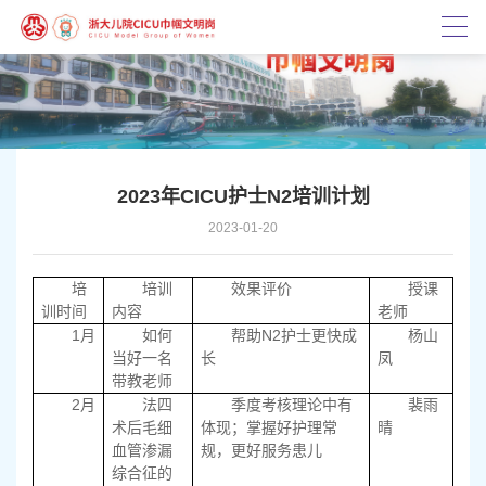
2023年CICU护士N2培训计划
2023-01-20
培
培训
效果评价
授课
训时间
内容
老师
1
N2
月
如何
帮助
护士更快成
杨山
当好一名
长
凤
带教老师
2
月
法四
季度考核理论中有
裴雨
术后毛细
体现；掌握好护理常
晴
血管渗漏
规，更好服务患儿
综合征的