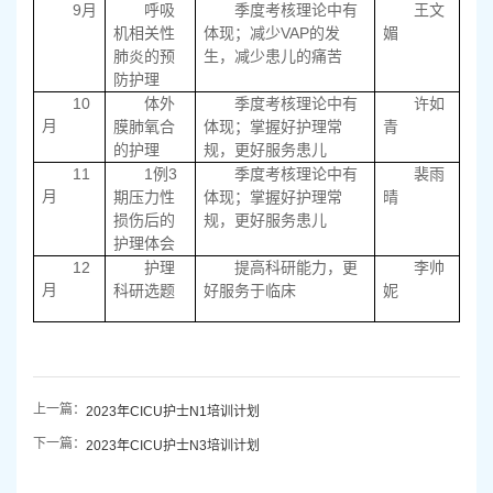
9
月
呼吸
季度考核理论中有
王文
VAP
机相关性
体现；减少
的发
媚
肺炎的预
生，减少患儿的痛苦
防护理
10
体外
季度考核理论中有
许如
月
膜肺氧合
体现；掌握好护理常
青
的护理
规，更好服务患儿
11
1
3
例
季度考核理论中有
裴雨
月
期压力性
体现；掌握好护理常
晴
损伤后的
规，更好服务患儿
护理体会
12
护理
提高科研能力，更
李帅
月
科研选题
好服务于临床
妮
上一篇：
2023年CICU护士N1培训计划
下一篇：
2023年CICU护士N3培训计划