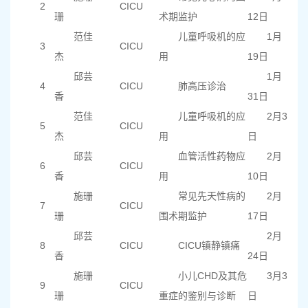
2
CICU
珊
术期监护
12日
范佳
儿童呼吸机的应
1月
3
CICU
杰
用
19日
邱芸
1月
4
CICU
肺高压诊治
香
31日
范佳
儿童呼吸机的应
2月3
5
CICU
杰
用
日
邱芸
血管活性药物应
2月
6
CICU
香
用
10日
施珊
常见先天性病的
2月
7
CICU
珊
围术期监护
17日
邱芸
2月
8
CICU
CICU镇静镇痛
香
24日
施珊
小儿CHD及其危
3月3
9
CICU
珊
重症的鉴别与诊断
日