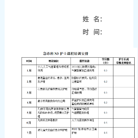
姓
名：
时
间：