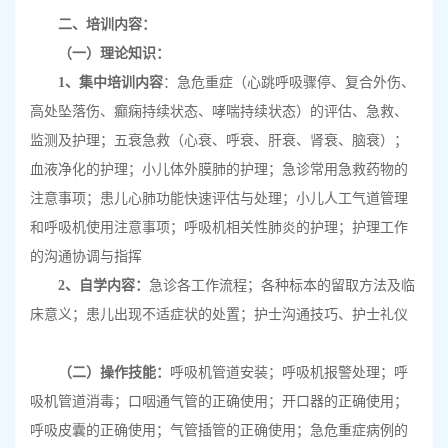
二、培训内容：
（一）理论知识：
1
、集中培训内容
：
急危重症（
心跳呼吸骤停、复合外伤、
高处坠落伤、癫痫持续状态、哮喘持续状态）
的评估、急救、
监测及护理
；五衰急救（心衰、呼衰、肝衰、肾衰、脑衰）；
血液净化的护理；小儿体外膜肺的护理；
急诊常用急救药物的
注意事项
；
患儿心肺功能快速评估与处理
；小儿人工气道管理
和呼吸机使用
注意事项；呼吸机相关性肺炎的护理；护理工作
的沟通协调与指挥
2
、自学内容：
急诊各工作流程；各种标本的留取方法及临
床意义；
患儿出现不适症状的处置
；
护士沟通技巧、护士礼仪
（二）操作技能：
呼吸机管道安装
；呼吸机报警处理；呼
吸机管道消毒；
口咽通气管的正确使用
；
开口器的正确使用
；
呼吸皮囊的正确使用；气管插管的正确使用；急危重症病例的