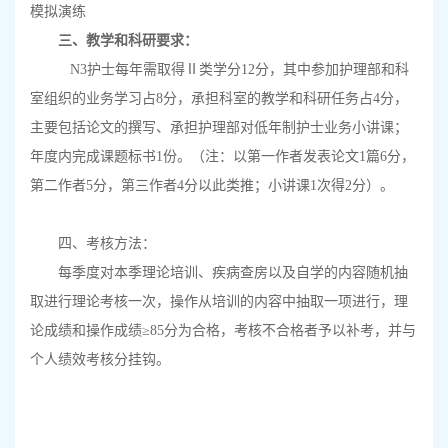
模拟演练
三、教学和科研要求：
N3
护士每年需取得Ⅱ类学分
12
分，其中参加护理部和科
室组织的业务学习占
8
分，承担科室的教学和科研任务占
4
分，
主要包括论文的撰写、承担护理部对低年制护士业务小讲课；
年度内完成课题标书
1
份。（注：以第一作者发表论文
1
篇
6
分，
第二作者
5
分，第三作者
4
分以此类推；小讲课
1
次得
2
分）。
四、考核方法：
每季度对本季理论培训、疾病查房以及自学的内容随机抽
取进行理论考核一次，操作从培训的内容中抽取一项进行，理
论成绩和操作成绩
≥
85
分为合格，考核不合格者予以补考，并与
个人绩效考核分挂钩。