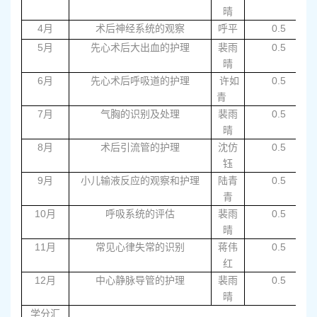
晴
4
月
术后神经系统的观察
呼平
0.5
5
月
先心术后大出血的护理
裴雨
0.5
晴
6
月
先心术后呼吸道的护理
许如
0.5
青
7
月
气胸的识别及处理
裴雨
0.5
晴
8
月
术后引流管的护理
沈仿
0.5
钰
9
月
小儿输液反应的观察和护理
陆青
0.5
青
10
月
呼吸系统的评估
裴雨
0.5
晴
11
月
常见心律失常的识别
蒋伟
0.5
红
12
月
中心静脉导管的护理
裴雨
0.5
晴
学分汇