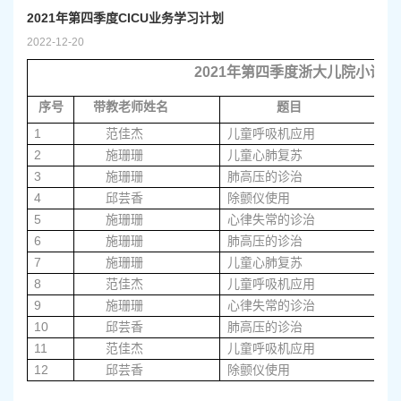
2021年第四季度CICU业务学习计划
2022-12-20
2021
年第四季度浙大儿院小讲课
序号
带教老师姓名
题目
1
范佳杰
儿童呼吸机应用
2
施珊珊
儿童心肺复苏
3
施珊珊
肺高压的诊治
4
邱芸香
除颤仪使用
5
施珊珊
心律失常的诊治
6
施珊珊
肺高压的诊治
7
施珊珊
儿童心肺复苏
8
范佳杰
儿童呼吸机应用
9
施珊珊
心律失常的诊治
10
邱芸香
肺高压的诊治
11
范佳杰
儿童呼吸机应用
12
邱芸香
除颤仪使用