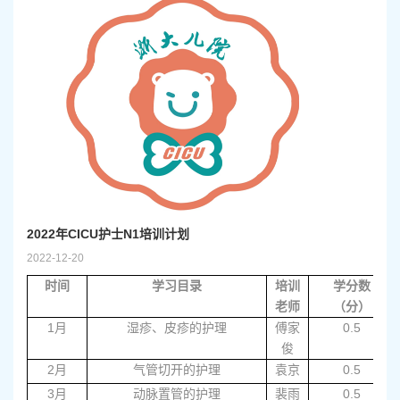
2022年CICU护士N1培训计划
2022-12-20
时间
学习目录
培训
学分数
老师
（分）
1
月
湿疹、皮疹的护理
傅家
0.5
俊
2
月
气管切开的护理
袁京
0.5
3
月
动脉置管的护理
裴雨
0.5