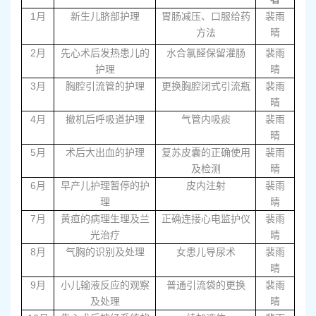
1
月
新生儿脐部护理
胃肠减压、口服给药
裴雨
方法
晴
2
月
先心术后发热患儿的
水合氯醛保留灌肠
裴雨
护理
晴
3
月
胸腔引流管的护理
更换胸腔闭式引流瓶
裴雨
晴
4
月
撤机后呼吸道护理
气管内吸痰
裴雨
晴
5
月
术后大出血的护理
复苏皮囊的正确使用
裴雨
及检测
晴
6
月
早产儿护理暂停的护
皮内注射
裴雨
理
晴
7
月
黄疸的病理生理及兰
正确连接心电监护仪
裴雨
光治疗
晴
8
月
气胸的识别及处理
女患儿导尿术
裴雨
晴
9
月
小儿输液反应的观察
普通引流袋的更换
裴雨
及处理
晴