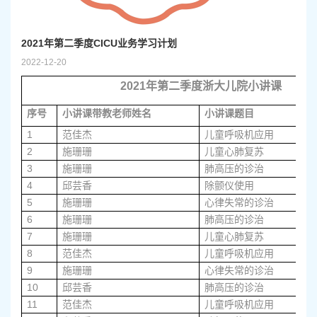
2021年第二季度CICU业务学习计划
2022-12-20
2021
年第二季度浙大儿院小讲课
序号
小讲课带教老师姓名
小讲课题目
1
范佳杰
儿童呼吸机应用
2
施珊珊
儿童心肺复苏
3
施珊珊
肺高压的诊治
4
邱芸香
除颤仪使用
5
施珊珊
心律失常的诊治
6
施珊珊
肺高压的诊治
7
施珊珊
儿童心肺复苏
8
范佳杰
儿童呼吸机应用
9
施珊珊
心律失常的诊治
10
邱芸香
肺高压的诊治
11
范佳杰
儿童呼吸机应用