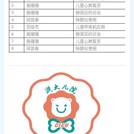
2
施珊珊
儿童心肺复苏
7
3
施珊珊
肺高压的诊治
7
4
邱芸香
除颤仪使用
7
5
范佳杰
儿童呼吸机应用
9
6
施珊珊
肺高压的诊治
9
7
施珊珊
儿童心肺复苏
9
8
邱芸香
除颤仪使用
9