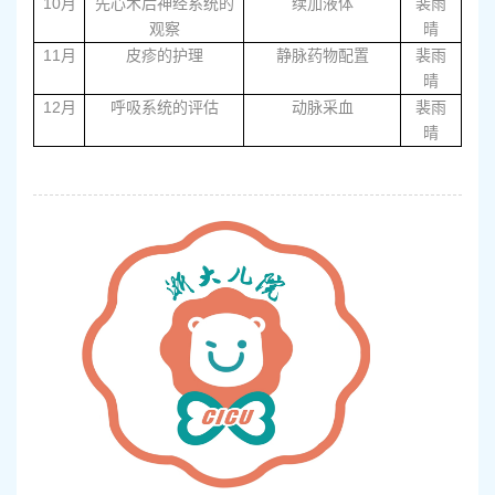
10
月
先心术后神经系统的
续加液体
裴雨
观察
晴
11
月
皮疹的护理
静脉药物配置
裴雨
晴
12
月
呼吸系统的评估
动脉采血
裴雨
晴