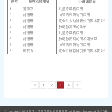
序号
带教老师姓名
小讲课题目
1
范佳杰
儿童呼吸机应用
2
施珊珊
血管活性药物的应用
3
施珊珊
完全性大动脉转位的围术期处理
4
施珊珊
肺动脉高压的诊治
5
施珊珊
儿童呼吸机应用
6
施珊珊
肺动脉闭锁的围术期处理
7
施珊珊
血管活性药物的应用
8
邱芸香
完全性肺静脉引流的围术期处理
1
2
3
4
Copyright © 2021浙江大学医学院附属儿童医院. All Rights Reserved 浙ICP备