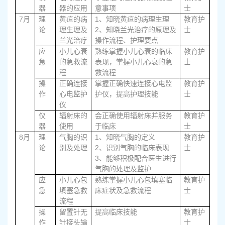
器
器的应用
意事项
士
7
1、
月
理
黄疸的病
知晓黄疸的病理生理
教育护
2、
论
理生理及
知晓兰光治疗的原理及
士
兰光治疗
操作流程、护理要点
应
小儿心衰
熟练掌握小儿心衰的临床
教育护
急
的急救流
表现，掌握小儿心衰的急
士
程
救流程
操
正确连接
掌握正确快速连接心电监
教育护
作
心电监护
护仪，提高护理技能
士
仪
仪
辐射床的
会正确使用辐射床并服务
教育护
器
使用
于临床
士
8
1
月
理
气胸的识
、知晓气胸的定义
教育护
2
论
别及处理
、识别气胸的临床表现
士
3
、能够积极配合医生进行
气胸的处理及监护
应
小儿心包
熟练掌握小儿心包填塞临
教育护
急
填塞急救
床症状及急救流程
士
流程
操
留置针无
提高临床技能
教育护
作
针接头输
士