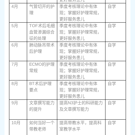
4
月
气管切开的护
季度考核理论中有体
自学
理
现；掌握好护理常规，
更好服务患儿
5
TOF
月
术后毛细
季度考核理论中有体
自学
血管渗漏综合
现；掌握好护理常规，
征的处理
更好服务患儿
6
月
肺动脉吊带术
季度考核理论中有体
自学
后护理
现；掌握好护理常规，
更好服务患儿
7
ECMO
月
的护理
季度考核理论中有体
自学
常规
现；掌握好护理常规，
更好服务患儿
8
BT
月
术后护理
季度考核理论中有体
自学
要点
现；掌握好护理常规，
更好服务患儿
9
N3
月
文章撰写能力
提高
护士的科研能力
自学
的提升
及文章撰写能力
10
月
如何当好一个
提高带教水平，提高科
自学
带教老师
室教学水平