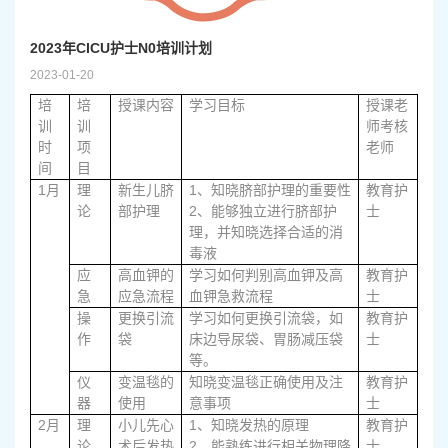
2023年CICU护士N0培训计划
2023-01-20
培
培
授课内容
学习目标
授课老
训
训
师考核
时
项
老师
间
目
1
1、
月
理
新生儿脐
知晓脐部护理的重要性
教育护
2、
论
部护理
能够独立进行脐部护
士
理，并知晓选择合适的消
毒液
应
高血钾的
学习如何判别高血钾及高
教育护
急
应急流程
血钾急救流程
士
操
更换引流
学习如何更换引流袋，如
教育护
作
袋
床边导尿袋、胃肠减压袋
士
等。
仪
变温毯的
知晓变温毯正确使用及注
教育护
器
使用
意事项
士
2
1、
月
理
小儿先心
知晓发热的原理
教育护
2、
论
术后发热
能熟练进行相关物理降
士