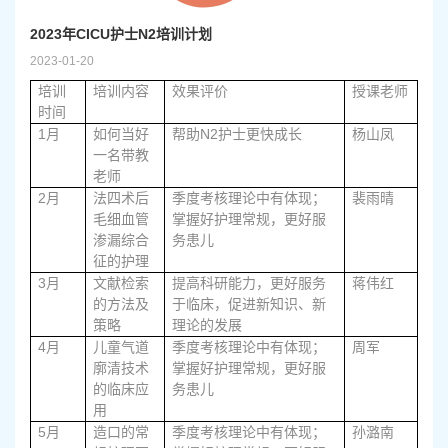
2023年CICU护士N2培训计划
2023-01-20
培训
培训内容
效果评价
授课老师
时间
1
N2
月
如何当好
帮助
护士更快成长
杨山凤
一名带教
老师
2
月
法四术后
季度考核理论中有体现；
裴雨晴
毛细血管
掌握好护理常规，更好服
渗漏综合
务患儿
征的护理
3
月
文献检索
提高科研能力，更好服务
蒋伟红
的方法及
于临床，促进新知识、新
策略
理论的发展
4
月
儿童气道
季度考核理论中有体现；
周军
廓清技术
掌握好护理常规，更好服
的临床应
务患儿
用
5
月
造口的常
季度考核理论中有体现；
孙潞南