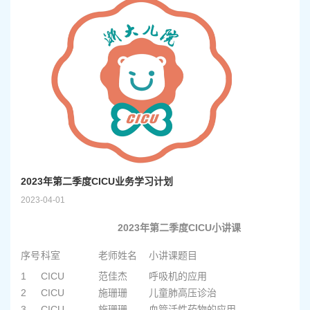
2023年第二季度CICU业务学习计划
2023-04-01
2023年第二季度CICU小讲课
序号
科室
老师姓名
小讲课题目
1
CICU
范佳杰
呼吸机的应用
2
2
CICU
施珊珊
儿童肺高压诊治
2
3
CICU
施珊珊
血管活性药物的应用
2