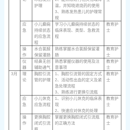
护理
温，并知晓退烧药的使用
3、
熟练发热患儿的护理常
规
应
小儿癫痫
学习小儿癫痫持续状态的
教育护
急
持续状态
临床表现、类型、急救流
士
的应急流
程
程
操
水合氯醛
熟练掌握水合氯醛保留灌
教育护
作
保留灌肠
肠
士
仪
经鼻无创
熟悉掌握仪器的使用及注
教育护
器
辅助通气
意事项
士
3
1、
月
理
胸腔引流
胸腔引流管的固定方式
教育护
2、
论
管的护理
活动性出血的定义及紧
士
急处理流程
3、
熟练进行更换引流瓶
1、
应
小儿休克
识别小儿休克的临床表
教育护
急
应急流程
现
士
2、
快速应对休克的处理
操
更换胸腔
掌握更换胸腔闭式引流瓶
教育护
作
闭式引流
的正确方法
士
瓶