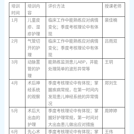
培训
培训内
评价方法
授课老师
时间
容
1
月
儿童皮
临床工作中能熟练应对病情
裴佳楠
疹、湿
变化；季度考核理论中有体
疹护理
现
2
月
气管切
临床工作中能熟练应对病情
吕雨双
开的护
变化；季度考核理论中有体
理
现
3
ABP
月
动脉置
能熟练监测患儿
，并能
王玥
管的护
处理简单的波形异常等
理
4
月
术后神
季度考核理论中有体现；掌
郑刘生
经系统
握疾病常规，在第一时间内
的观察
发现患儿神经系统的异常情
况
5
月
术后大
季度考核理论中有体现；掌
周婷婷
出血的
握好护理常规，第一时间对
护理
大出血患儿做出应对措施
6
月
先心术
季度考核理论中有体现；掌
王伟