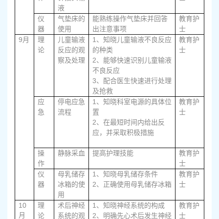
液
仪
气垫床的
能熟练操作气垫床并回答
教育护
器
使用
出注意事项
士
9
1
月
理
儿童输液
、知晓儿童输液不良反应
教育护
论
反应的观
的种类
士
2
察及处理
、能够快速识别儿童输液
不良反应
3
、配合医生快速进行处理
及抢救
1、
应
停电应急
知晓科室电源的具体位
教育护
急
流程
置
士
2、
在最短时间内给出反
应，并采取积极措施
操
静脉采血
提高护理技能
教育护
作
士
1、
仪
母乳储存
知晓母乳储存条件
教育护
2、
器
冰箱的使
正确使用母乳储存冰箱
士
用
10
1、
理
术后神经
知晓神经系统的构成
教育护
月
2、
论
系统的观
明确先心术后发生神经
士