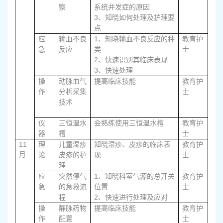
察
系统并发症的原因
3、
知晓如何处理及护理要
点
1、
应
输血不良
知晓输血不良反应的种
教育护
急
反应
类
士
2、
快速识别其临床表现
3、
快速处理
操
动脉血气
提高临床技能
教育护
作
分析采集
士
技术
仪
三恒温水
会熟练使用三恒温水槽
教育护
器
槽
士
11
理
儿童湿疹
知晓湿疹、皮疹的临床表
教育护
月
论
皮疹的护
现
士
理
1、
应
突然停气
知晓科室气源的总开关
教育护
急
的急救流
位置
士
2、
程
快速进行处理及应对
操
静脉药物
提高临床技能
教育护
作
配置
士