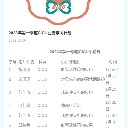
2023年第一季度CICU业务学习计划
2023-01-04
2023年第一季度CICU小讲课
序号
老师姓名
科室
小讲课题目
时间
1
施珊珊
CICU
血管活性药物应用
1月5日
1月12
2
施珊珊
CICU
常见先心病的围术期监护
日
1月19
3
范佳杰
CICU
儿童呼吸机的应用
日
1月31
4
邱芸香
CICU
肺高压诊治
日
5
范佳杰
CICU
儿童呼吸机的应用
2月3日
2月10
6
邱芸香
CICU
血管活性药物应用