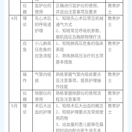
仪
监护仪的
正确进行监护仪的使用，
教育护
器
使用
并说出注意事项及要求
士
4
1、
月
理
先心术后
知晓先心术后常见机械
教育护
论
的呼吸道
通气方式
士
2、
护理
知晓常见呼吸机参数、
撤机指征及胸部物理疗法
1、
应
小儿肺高
知晓肺高压危象的临床
教育护
急
压危象的
表现
士
2、
应急流程
熟练肺高压治疗的五项
基本措施
操
气管内吸
熟练掌握气管内吸痰要点
教育护
作
痰
及注意事项，提高护理操
士
作技能
仪
除颤仪的
熟练掌握除颤仪的使用流
教育护
器
使用
程及注意事项
士
5
1、
月
理
术后大出
知晓术后大出血的概念
教育护
2、
论
血的护理
知晓护理要点及常规使
士
用药物
3
、出血量的患儿能够在最
短时间内配合医生送手术