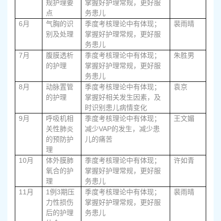
规护理要
掌握好护理常规，更好服
点
务患儿
6
月
气胸的识
季度考核理论中有体现；
裴雨晴
别及处理
掌握好护理常规，更好服
务患儿
7
月
腹膜透析
季度考核理论中有体现；
朱胜男
的护理
掌握好护理常规，更好服
务患儿
8
月
动脉置管
季度考核理论中有体现；
袁京
的护理
掌握好相关发生因素，及
时识别患儿病情变化
9
月
呼吸机相
季度考核理论中有体现；
王文媚
VAP
关性肺炎
减少
的发生，减少患
的预防护
儿的痛苦
理
10
月
体外膜肺
季度考核理论中有体现；
许如青
氧合的护
掌握好护理常规，更好服
理
务患儿
11
1
3
月
例
期压
季度考核理论中有体现；
裴雨晴
力性损伤
掌握好护理常规，更好服
后的护理
务患儿