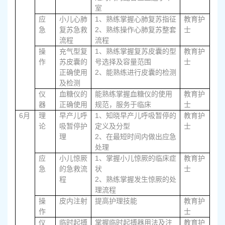
室
1
应
小儿心肺
、熟练掌握心肺复苏指征
教育护
2
急
复苏急救
、熟练操作心肺复苏整套
士
流程
流程
1
操
充气型复
、熟练掌握复苏皮囊的型
教育护
作
苏皮囊的
号选择及容量范围
士
2
正确使用
、能熟练进行皮囊的检测
及检测
仪
血糖仪的
能熟练掌握血糖仪的使用
教育护
器
正确使用
规范，服务于临床
士
6
1、
月
理
早产儿呼
知晓早产儿呼吸暂停的
教育护
论
吸暂停护
定义及分型
士
2、
理
在最短时间内做出应急
处理
1
应
小儿惊厥
、掌握小儿惊厥的临床症
教育护
急
的急救流
状
士
2
程
、熟练掌握发生惊厥的处
理流程
操
皮内注射
提高护理技能
教育护
作
士
仪
临时起搏
掌握临时起搏器用法及注
教育护