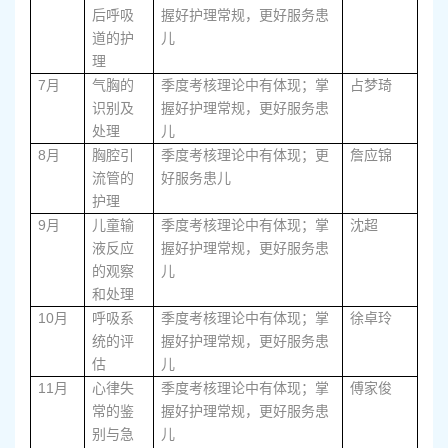
后呼吸
握好护理常规，更好服务患
道的护
儿
理
7
月
气胸的
季度考核理论中有体现；掌
占梦琦
识别及
握好护理常规，更好服务患
处理
儿
8
月
胸腔引
季度考核理论中有体现；更
詹应锦
流管的
好服务患儿
护理
9
月
儿童输
季度考核理论中有体现；掌
沈超
液反应
握好护理常规，更好服务患
的观察
儿
和处理
10
月
呼吸系
季度考核理论中有体现；掌
徐卓玲
统的评
握好护理常规，更好服务患
估
儿
11
月
心律失
季度考核理论中有体现；掌
傅家俊
常的鉴
握好护理常规，更好服务患
别与急
儿