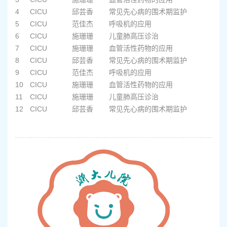
4
CICU
邱芸香
常见先心病的围术期监护
2
5
CICU
范佳杰
呼吸机的应用
2
6
CICU
施珊珊
儿童肺高压诊治
2
7
CICU
施珊珊
血管活性药物的应用
2
8
CICU
邱芸香
常见先心病的围术期监护
2
9
CICU
范佳杰
呼吸机的应用
2
10
CICU
施珊珊
血管活性药物的应用
2
11
CICU
施珊珊
儿童肺高压诊治
2
12
CICU
邱芸香
常见先心病的围术期监护
2