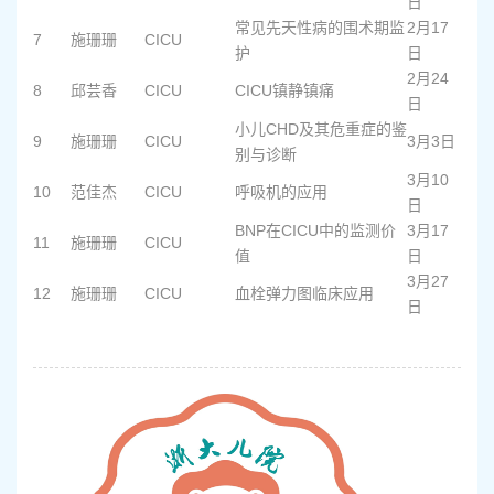
日
常见先天性病的围术期监
2月17
7
施珊珊
CICU
护
日
2月24
8
邱芸香
CICU
CICU镇静镇痛
日
小儿CHD及其危重症的鉴
9
施珊珊
CICU
3月3日
别与诊断
3月10
10
范佳杰
CICU
呼吸机的应用
日
BNP在CICU中的监测价
3月17
11
施珊珊
CICU
值
日
3月27
12
施珊珊
CICU
血栓弹力图临床应用
日