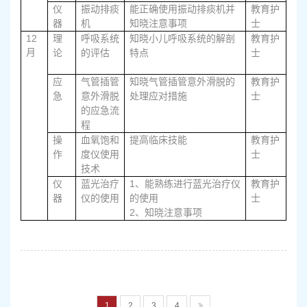
仪
振动排痰
能正确使用振动排痰机并
教育护
器
机
知晓注意事项
士
12
理
呼吸系统
知晓小儿呼吸系统的解剖
教育护
月
论
的评估
特点
士
应
气管插管
知晓气管插管意外滑脱的
教育护
急
意外滑脱
处理应对措施
士
的应急流
程
操
血氧饱和
提高临床技能
教育护
作
度仪使用
士
技术
1
仪
蓝光治疗
、能熟练进行蓝光治疗仪
教育护
器
仪的使用
的使用
士
2
、知晓注意事项
1
2
3
4