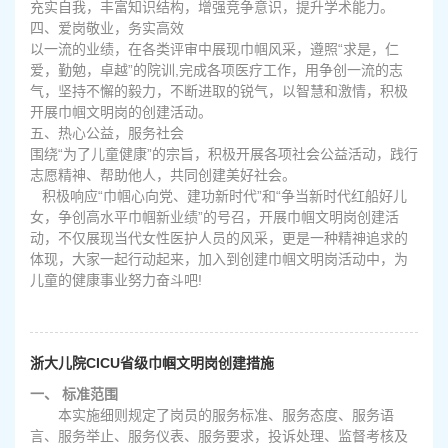
充实自我，丰富知识结构，增强竞争意识，提升学术能力。
四、爱岗敬业，务实高效
以一流的业绩，在各类评审中展现巾帼风采，遵照“求是，仁
爱，勤勉，卓越”的院训,完成各项医疗工作，用争创一流的志
气，坚持不懈的毅力，不断进取的锐气，以智慧和激情，积极
开展巾帼文明岗的创建活动。
五、热心公益，服务社会
围绕“为了儿童健康”的宗旨，积极开展各项社会公益活动，践行
志愿精神、帮助他人，共同创建美好社会。
积极响应“巾帼心向党、建功新时代”和“争当新时代红船好儿
女，争创高水平巾帼新业绩”的号召，开展巾帼文明岗创建活
动，不仅展现当代女性医护人员的风采，更是一种精神追求的
体现，大家一起行动起来，加入到创建巾帼文明岗活动中，为
儿童的健康事业努力奋斗吧!
浙大儿院CICU省级巾帼文明岗创建措施
一、
标准范围
本实施细则规定了岗员的服务标准、服务态度、服务语
言、服务举止、服务仪表、服务要求，投诉处理、监督考核及