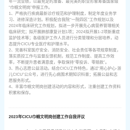
年一流业绩，以最充足的准备、最完美的职业形象筹备国家级
“巾帼文明岗”申报工作。
1
、严格执行疾病最新诊疗规范和护理制度，制定年度业务学
习、进修深造计划。
积极配合我院“一院四区”工作规划以及
2024
年临床研究工作规划，拟进一步开展先心病营养管理相关
临床研究；拟开展肺部康复计划1项；2024拟开展1-2项新重症
监护技术等；各级医护工作人员进行分类管理和分层培养，动
态提升CICU专业医疗和护理水平。
2
、完善科室医疗安全、消防安全、社会责任等各项规章制度，
落实质控工作与监督反馈机制，规范工作制度、提高工作效
率，不断提升患者满意度，争取保持“零投诉、零赔款”。
3
、热心志愿公益活动。结合CICU工作特色，通过“用心护心-浙
儿CICU”公众号，进行先心病围术期知识科普；拓展公益和志
愿服务形式。
4
、丰富巾帼文明岗创建活动的内容和形式，注重创建工作资料
积累和保存。
2023年CICU巾帼文明岗创建工作自我评议