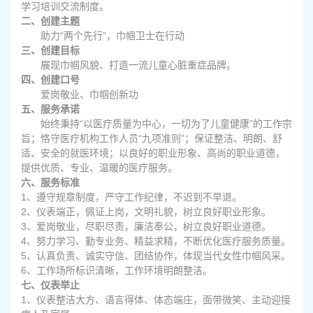
学习培训交流制度。
二、创建主题
助力“两个先行”，巾帼卫士在行动
三、创建目标
展现巾帼风貌、打造一流儿童心脏重症品牌。
四、创建口号
爱岗敬业、巾帼创新功
五、服务承诺
始终秉持“以医疗质量为中心，一切为了儿童健康”的工作宗
旨；恪守医疗机构工作人员“九项准则”；保证整洁、明朗、舒
适、安全的就医环境；以良好的职业形象、高尚的职业道德，
提供优质、专业、温暖的医疗服务。
六、服务标准
1
、遵守规章制度，严守工作纪律，不迟到不早退。
2
、仪表端正，佩证上岗，文明礼貌，树立良好职业形象。
3
、爱岗敬业，尽职尽责，廉洁奉公，树立良好职业道德。
4
、努力学习、勤专业务、精益求精，不断优化医疗服务质量。
5
、认真负责、诚实守信、团结协作，体现当代女性巾帼风采。
6
、工作场所标识清晰，工作环境明朗整洁。
七、仪表举止
1
、仪表整洁大方、语言得体、体态端庄，面带微笑、主动迎接