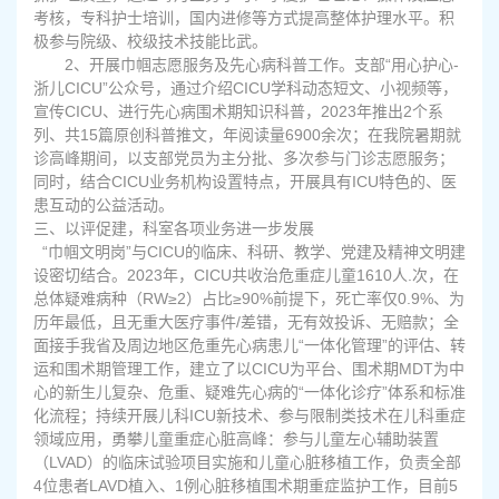
考核，专科护士培训，国内进修等方式提高整体护理水平。积
极参与院级、校级技术技能比武。
2
、开展巾帼志愿服务及先心病科普工作。支部“用心护心-
浙儿CICU”公众号，通过介绍CICU学科动态短文、小视频等，
宣传CICU、进行先心病围术期知识科普，2023年推出2个系
列、共15篇原创科普推文，年阅读量6900余次；在我院暑期就
诊高峰期间，以支部党员为主分批、多次参与门诊志愿服务；
同时，结合CICU业务机构设置特点，开展具有ICU特色的、医
患互动的公益活动。
三、以评促建，科室各项业务进一步发展
“巾帼文明岗”与CICU的临床、科研、教学、党建及精神文明建
设密切结合。2023年，CICU共收治危重症儿童1610人.次，在
总体疑难病种（RW≥2）占比≥90%前提下，死亡率仅0.9%、为
历年最低，且无重大医疗事件/差错，无有效投诉、无赔款；全
面接手我省及周边地区危重先心病患儿“一体化管理”的评估、转
运和围术期管理工作，建立了以CICU为平台、围术期MDT为中
心的新生儿复杂、危重、疑难先心病的“一体化诊疗”体系和标准
化流程；持续开展儿科ICU新技术、参与限制类技术在儿科重症
领域应用，勇攀儿童重症心脏高峰：参与儿童左心辅助装置
（LVAD）的临床试验项目实施和儿童心脏移植工作，负责全部
4位患者LAVD植入、1例心脏移植围术期重症监护工作，目前5