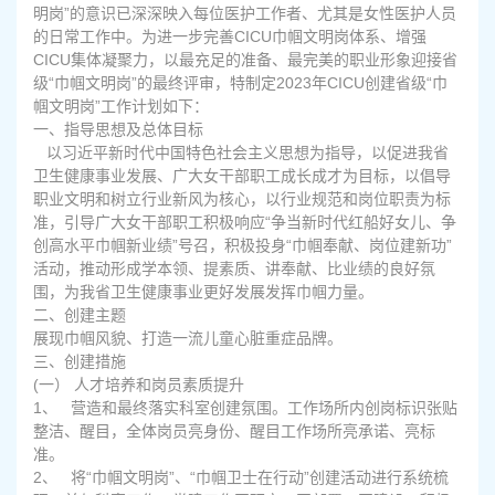
明岗”的意识已深深映入每位医护工作者、尤其是女性医护人员
的日常工作中。为进一步完善CICU巾帼文明岗体系、增强
CICU集体凝聚力，以最充足的准备、最完美的职业形象迎接省
级“巾帼文明岗”的最终评审，特制定2023年CICU创建省级“巾
帼文明岗”工作计划如下：
一、指导思想及总体目标
以习近平新时代中国特色社会主义思想为指导，以促进我省
卫生健康事业发展、广大女干部职工成长成才为目标，以倡导
职业文明和树立行业新风为核心，以行业规范和岗位职责为标
准，引导广大女干部职工积极响应“争当新时代红船好女儿、争
创高水平巾帼新业绩”号召，积极投身“巾帼奉献、岗位建新功”
活动，推动形成学本领、提素质、讲奉献、比业绩的良好氛
围，为我省卫生健康事业更好发展发挥巾帼力量。
二、创建主题
展现巾帼风貌、打造一流儿童心脏重症品牌。
三、创建措施
(一） 人才培养和岗员素质提升
1、 营造和最终落实科室创建氛围。工作场所内创岗标识张贴
整洁、醒目，全体岗员亮身份、醒目工作场所亮承诺、亮标
准。
2、 将“巾帼文明岗”、“巾帼卫士在行动”创建活动进行系统梳