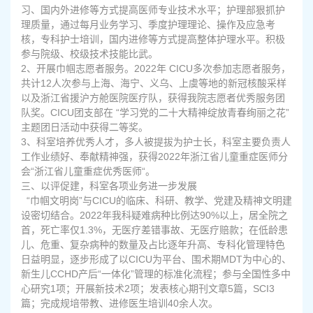
习、国内外进修等方式提高医师专业技术水平；护理部狠抓护
理质量，通过每月业务学习、季度护理理论、操作及应急考
核，专科护士培训，国内进修等方式提高整体护理水平。积极
参与院级、校级技术技能比武。
2、开展巾帼志愿者服务。2022年 CICU多次参加志愿者服务，
共计12人次参与上海、海宁、义乌、上虞等地的新冠核酸采样
以及浙江省援沪方舱医院医疗队，获得我院志愿者优秀服务团
队奖。CICU团支部在 “学习党的二十大精神绽放青春绚丽之花”
主题团日活动中获得二等奖。
3、科室培养优秀人才，多人被提拔为护士长，科室主要负责人
工作业绩好、奉献精神强，获得2022年浙江省儿童重症医师分
会“浙江省儿童重症优秀医师“。
三、以评促建，科室各项业务进一步发展
“巾帼文明岗”与CICU的临床、科研、教学、党建及精神文明建
设密切结合。2022年我科疑难病种比例达90%以上，居全院之
首，死亡率仅1.3%，无医疗差错事故、无医疗赔款；在低龄患
儿、危重、复杂病种的数量及占比逐年升高、专科化管理特色
日益明显，逐步形成了以CICU为平台、围术期MDT为中心的、
新生儿CCHD产后“一体化”管理的标准化流程；参与全国性多中
心研究1项；开展新技术2项；发表核心期刊文章5篇，SCI3
篇；完成规培带教、进修医生培训40余人次。