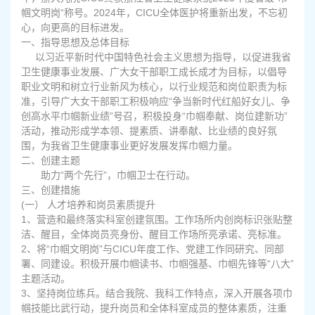
帼文明岗“称号。2024年，CICU全体医护将重新出发，不忘初
心，向更高的目标进发。
一、指导思想及总体目标
以习近平新时代中国特色社会主义思想为指导，以促进我省
卫生健康事业发展、广大女干部职工成长成才为目标，以倡导
职业文明和树立行业新风为核心，以行业规范和岗位职责为标
准，引导广大女干部职工积极响应“争当新时代红船好女儿、争
创高水平巾帼新业绩”号召，积极投身“巾帼奉献、岗位建新功”
活动，推动形成学本领、提素质、讲奉献、比业绩的良好氛
围，为我省卫生健康事业更好发展发挥巾帼力量。
二、创建主题
助力“两个先行”，巾帼卫士在行动。
三、创建措施
(
一） 人才培养和岗员素质提升
1
、营造和最终落实科室创建氛围。工作场所内创岗标识张贴整
洁、醒目，全体岗员亮身份、醒目工作场所亮承诺、亮标准。
2
、将“巾帼文明岗”与CICU年度工作、党建工作同研究、同部
署、同建设。积极开展巾帼读书、巾帼强基、巾帼先锋等“八大”
主题活动。
3
、坚持岗位练兵。结合我院、我科工作特点，深入开展各项巾
帼技能比武行动，提升岗员和全体科室成员的整体素质，注重