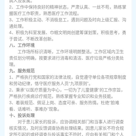
病人及家属。
2
、工作中保持良好的精神状态，严肃认真、一丝不苟，熟练掌
握医疗工作职责，熟悉医疗工作流程。
3
、工作积极主动、不消极怠工，遇到问题及时向上级汇报、沟
通处理。
4
、积极为科室发展、巾帼文明岗创建筹谋划策，积极思考，勇
于尝试、不断改革创新。
八、工作环境
工作场所标识清晰，工作环境明朗整洁。工作区域内卫生
责任划分明确，按要求进行消毒和清洁、医疗垃圾严格分类处
理。
九、服务规范
1
、严格执行党和国家的法律法规，自觉遵守单位各项规章制度
和劳动纪律，恪守医疗服务人员“九项原则”。
2
、秉承“以医疗质量为中心，一切为了儿童健康”的工作宗旨，
严格执行疾病诊疗规范，熟练掌握专业知识和业务技能。
3
、着装规范、佩证上岗、态度可亲、服务热情。杜绝“脸难
看、话难听、事难办”现象。
十、投诉处理
对于患儿家长的投诉，应协调相关部门和当事人进行调查
核实情况，及时反馈调查协商处理结果。因患儿家长不符合规
定所引起的或经调查与投诉事实不符时，应向有关部门和个人