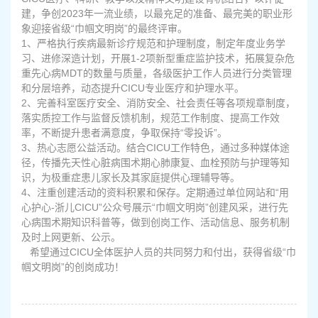
建，争创2023年一流业绩，以最充足的准备、最完美的职业形
象迎接省级“巾帼文明岗”的最终评审。
1、严格执行疾病最新诊疗规范和护理制度，制定年度业务学
习、进修深造计划，开展1-2项新型重症监护技术，拓展复杂危
重先心病MDT的数量与质量，各级医护工作人员进行分类管理
和分层培养，动态提升CICU专业医疗和护理水平。
2、完善科室医疗安全、消防安全、社会责任等各项规章制度，
落实质控工作与监督反馈机制，规范工作制度、提高工作效
率，不断提升患者满意度，争取保持“零投诉”。
3、热心志愿公益活动。结合CICU工作特色，通过多种媒体途
径，传播先天性心脏病围术期心肺康复、血栓预防与护理等知
识，为极重症患儿家长及其家庭提供心理辅导等。
4、注重创建活动的资料积累和保存。定期通过单位网站和“用
心护心-浙儿CICU”公众号展示“巾帼文明岗”创建风采，进行先
心病围术期知识科普等，做到创岗工作、活动信息、服务机制
及时上网更新、公示。
希望通过CICU全体医护人员的共同努力和付出，获得省级“巾
帼文明岗”的创岗成功！