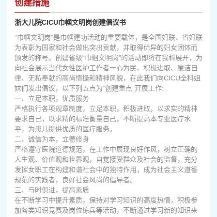
创建措施
浙大儿院CICU巾帼文明岗创建倡议书
“巾帼文明岗”是巾帼建功活动的重要载体，是全国妇联、省妇联
为表彰为国家和社会做出突出贡献，并取得优异的妇女团体而
颁发的称号。创建省级“巾帼文明岗”的活动即将在我科展开，为
向社会展示当代女性医护工作者一心为民、积极进取、廉洁自
律、无私奉献的高尚情操和精神风貌，在此我们向CICU全科姐
妹们发出倡议，以下列五点为“创建重点”开展工作:
一、立足本职，优质服务
严格执行各项规章制度，立足本职，积极进取，以求实的精神
要求自己，以求精的标准衡量自己，不断提高本专业医疗水
平，为患儿提供优质的医疗服务。
二、诚信为本，立德修身
严格遵守医院道德规范，在工作中展现良好作风，树立正确的
人生观、价值观和世界观，自觉接受群众及社会的监督，充分
发挥女职工在构建和谐社会中的独特作用，成为社会主义道德
规范的实践者，良好社会风尚的倡导者。
三、与时俱进，提高素质
在不断学习中提升素质，保持对学习知识的高度热情，积极参
加各类知识竞赛及岗位练兵等活动，不断通过学习新的知识来