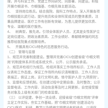
理，并与科室工作、党建工作同研究、同部署、同建设。积极
开展巾帼读书、巾帼强基、巾帼先锋主题活动。
3、 坚持岗位练兵。结合我院、我科工作特点，深入开展各项
巾帼技能比武行动，提升岗员和全体科室成员的整体素质，注
重品牌建设、医疗工作有创新有突破，为患儿提供更加优质、
专业、温暖的医疗服务。
4、 树典型，推先进。引领全体医护人员、尤其是女性医护立
足岗位建功，把政治素质高、工作业绩好、奉献精神强的同志
推荐给医院重点观察培养。
5、 开展具有CICU特色的志愿服务行动。
（二） 管理与监督
1、规范并完善制度建设。整理并完善CICU创建省级“巾帼文明
岗”的制度体系并形成系统文件，公开、公示服务承诺。
2、规范并检视行为规范。检视并落实工作场所标识、工作人员
仪表和工作态度。保证工作场所内标识清晰醒目、工作人员仪
表端正，佩证上岗，言行文明礼貌。恪守医护人员“九项原则”。
3、监督和反馈机制。在创建过程中定期自查、及时整改；公示
监督电话、工作内容、活动信息等及时上网更新，自觉接受服
务对象及上级有关部门的检查监督。
（三） 以评促建，争创一流业绩，迎接省级“巾帼文明岗”评审
立足工作实际，夯实工作基础，把“巾帼文明岗”创建活动与
CICU医疗、科研、教学以及精神文明建设有机结合，以评促