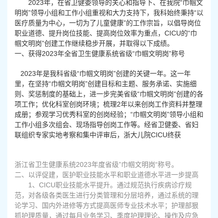
2023
年，在省卫健委领导的关心和指导下、在我院“巾帼文
明岗”领导小组和工作小组重视和大力支持下，我科始终秉持“以
医疗质量为中心，一切为了儿童健康”的工作宗旨，以倡导岗位
职业道德、提升岗位技能、提高岗位效率为重点，CICU的“巾
帼文明岗”创建工作继续稳步开展，并取得以下成绩。
一、获得2023年全省卫生健康系统省级“巾帼文明岗”称号
2023
年是我科省级“巾帼文明岗”创建的关键一年。这一年
里，在坚持“巾帼文明岗”创建目标和主题、服务承诺、实施细
则、奖惩制度的基础上，进一步完美省级“巾帼文明岗“创建的各
项工作；优化科室创岗环境；梳理2年以来创岗工作资料并整理
成册；参观学习优秀科室的创岗经验；“巾帼文明岗”领导小组和
工作小组多次组会、现场指导创岗工作等。经省卫健委、省妇
联组织专家实地考察和集中评审后，浙大儿院CICU终获
浙江省卫生健康系统2023年度省级”巾帼文明岗“称号。
二、以评促建，医护职业技能水平和职业道德水平进一步提高
1
、CICU职业技能水平提升。通过规范执行疾病诊疗规
范，对各级各类医生进行分类管理和分层培养，通过系统的理
论学习、国内外进修等方式提高医师专业技术水平；护理部狠
抓护理质量，通过每月业务学习、季度护理理论、操作及应急