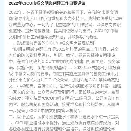
2022年CICU巾帼文明岗创建工作自我评议
2022年，在省卫健委领导的关心和指导下、在我院“巾帼文明
岗”领导小组和工作小组重视和大力支持下，我科始终秉持“以医
疗质量为中心，一切为了儿童健康”的工作宗旨，以倡导岗位职
业道德、提升岗位技能、提高岗位效率为重点，CICU的“巾帼
文明岗”创建工作继续稳步开展，并取得以下成绩。
一、形成较为完善的CICU“巾帼文明岗管理机制”
“巾帼文明岗”创建工作是2022年科室的重点工作内容，并全
方位的融入到科室医疗、科研、教学、党建及精神文明建设
中。在去年明确的CICU“巾帼文明岗”创建目标和主题、服务承
诺、实施细则、奖惩制度的基础上，2022年正式提出了申报省
级“巾帼文明岗“的要求，制定并实施更加具体的创岗工作计划：
开设“用心护心-浙儿CICU”公众号，通过介绍CICU学科动态短
文、小视频等，宣传CICU、进行先心病围术期知识科普，加强
与家长的交流。公众号内容受到同行、家长朋友的肯定、点赞
和转发；建立院网“CICU巾帼文明岗”二级目录，公开创岗工作
内容、服务机制和创岗活动，接受群众和社会的监督。从而进
一步完善了CICU“巾帼文明岗管理机制”。
二、以评促建，医护职业技能水平和职业道德水平进一步提高
1、CICU职业技能水平提升。通过规范执行疾病诊疗规范，对
各级各类医生进行分类管理和分层培养，通过系统的理论学