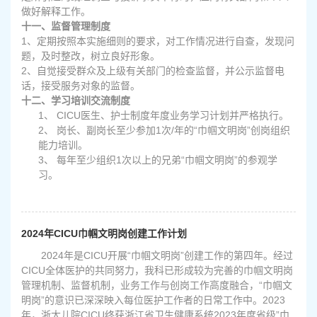
做好解释工作。
十一、监督管理制度
1
、定期按照本实施细则的要求，对工作情况进行自查，发现问
题，及时整改，树立良好形象。
2
、自觉接受群众及上级有关部门的检查监督，并公示监督电
话，接受服务对象的监督。
十二、学习培训交流制度
1、 CICU
医生、护士制度年度业务学习计划并严格执行。
2、
岗长、副岗长至少参加
1
次
/
年的“巾帼文明岗”创岗组织
能力培训。
3、
每年至少组织
1
次以上的兄弟“巾帼文明岗”的参观学
习。
2024年CICU巾帼文明岗创建工作计划
2024
年是CICU开展“巾帼文明岗”创建工作的第四年。经过
CICU全体医护的共同努力，我科已形成较为完善的巾帼文明岗
管理机制、监督机制，业务工作与创岗工作高度融合，“巾帼文
明岗”的意识已深深映入每位医护工作者的日常工作中。2023
年，浙大儿院CICU终获浙江省卫生健康系统2023年度省级”巾