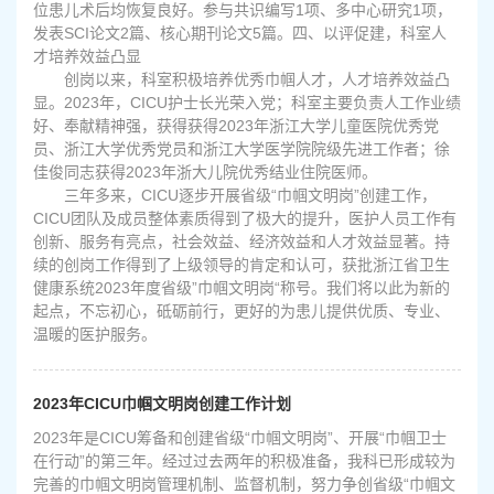
位患儿术后均恢复良好。参与共识编写1项、多中心研究1项，
发表SCI论文2篇、核心期刊论文5篇。四、以评促建，科室人
才培养效益凸显
创岗以来，科室积极培养优秀巾帼人才，人才培养效益凸
显。2023年，CICU护士长光荣入党；科室主要负责人工作业绩
好、奉献精神强，获得获得2023年浙江大学儿童医院优秀党
员、浙江大学优秀党员和浙江大学医学院院级先进工作者；徐
佳俊同志获得2023年浙大儿院优秀结业住院医师。
三年多来，CICU逐步开展省级“巾帼文明岗”创建工作，
CICU团队及成员整体素质得到了极大的提升，医护人员工作有
创新、服务有亮点，社会效益、经济效益和人才效益显著。持
续的创岗工作得到了上级领导的肯定和认可，获批浙江省卫生
健康系统2023年度省级”巾帼文明岗“称号。我们将以此为新的
起点，不忘初心，砥砺前行，更好的为患儿提供优质、专业、
温暖的医护服务。
2023年CICU巾帼文明岗创建工作计划
2023年是CICU筹备和创建省级“巾帼文明岗”、开展“巾帼卫士
在行动”的第三年。经过过去两年的积极准备，我科已形成较为
完善的巾帼文明岗管理机制、监督机制，努力争创省级“巾帼文