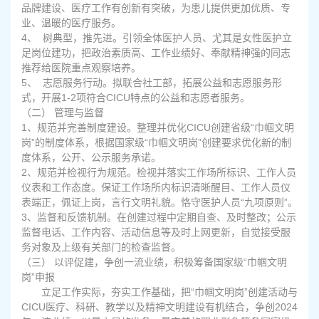
品牌建设、医疗工作有创新有突破，为患儿提供更加优质、专
业、温暖的医疗服务。
4
、 树典型，推先进。引领全体医护人员、尤其是女性医护立
足岗位建功，把政治素质高、工作业绩好、奉献精神强的同志
推荐给医院重点观察培养。
5
、 志愿服务行动。拟联合社工部，拓展公益和志愿服务形
式，开展1-2项符合CICU特点的公益和志愿者服务。
（二） 管理与监督
1
、规范并完善制度建设。整理并优化CICU创建省级“巾帼文明
岗”的制度体系，根据国家级“巾帼文明岗”创建要求优化新的制
度体系，公开、公示服务承诺。
2
、规范并检视行为规范。检视并落实工作场所标识、工作人员
仪表和工作态度。保证工作场所内标识清晰醒目、工作人员仪
表端正，佩证上岗，言行文明礼貌。恪守医护人员“九项原则”。
3
、监督和反馈机制。在创建过程中定期自查、及时整改；公示
监督电话、工作内容、活动信息等及时上网更新，自觉接受服
务对象及上级有关部门的检查监督。
（三） 以评促建，争创一流业绩，积极筹备国家级“巾帼文明
岗”申报
立足工作实际，夯实工作基础，把“巾帼文明岗”创建活动与
CICU医疗、科研、教学以及精神文明建设有机结合，争创2024